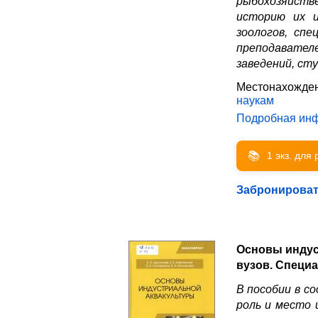
рыбохозяйстве
историю их и
зоологов, спе
преподавате
заведений, ст
Местонахожден
наукам
Подробная ин
📚
1 экз. для
Забронирова
Основы индус
вузов. Специа
В пособии в с
роль и место 