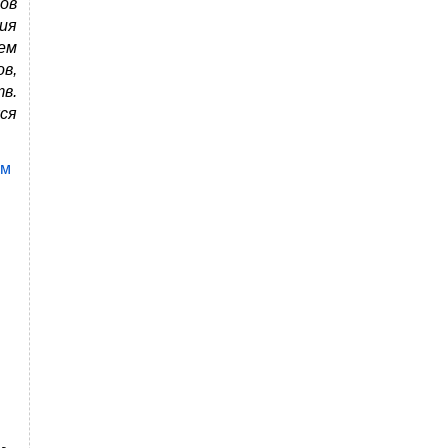
ов
ия
ем
в,
в.
ся
им