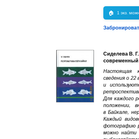
🏠
1 экз. мож
Забронирова
Сиделева В. Г
современный 
Настоящая к
сведения о 22
и используют
ретроспективн
Для каждого р
положении, в
в Байкале, не
Каждый видов
фотографию р
можно найти 