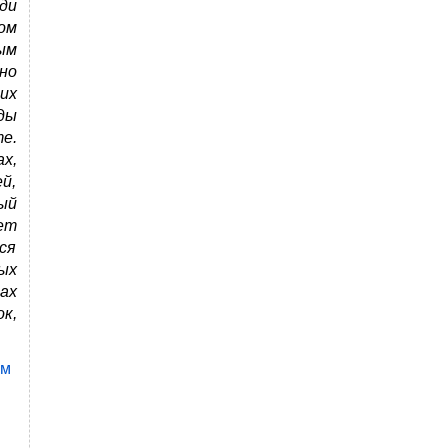
ди
ом
ым
но
их
ды
е.
х,
й,
ый
ет
ся
ых
ах
к,
им