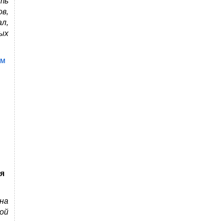
ть
в,
л,
ых
им
я
на
ой