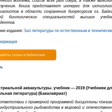
нного водоема, список всех рыб озера, а также выясни
зучения. Книга представляет интерес для ихтиолого
циалистов в области сохранения биоресурсов оз. Байка
лей биологических специальностей высших учебн
удентов.
ие издания:
Зал литературы по естественным и техническ
формация
 работы только в библиотеке
ть
триальной аквакультуры. учебник — 2019 (Учебники дл
льная литература) (Бакалавриат)
оответствии с примерной программой дисциплины показа
индустриального рыбоводства в мировой и отечественн