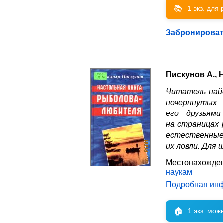
📚
1 экз. для
Забронирова
Пискунов А.,
Читатель най
почерпнутых
его друзьям
на страницах 
естественные 
их ловли. Для
Местонахожден
наукам
Подробная ин
🏠
1 экз. мож