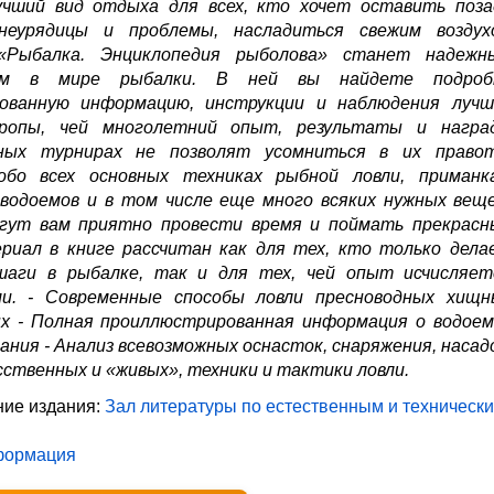
чший вид отдыха для всех, кто хочет оставить поза
неурядицы и проблемы, насладиться свежим воздух
 «Рыбалка. Энциклопедия рыболова» станет надежн
лем в мире рыбалки. В ней вы найдете подроб
ованную информацию, инструкции и наблюдения лучш
вропы, чей многолетний опыт, результаты и награ
ных турнирах не позволят усомниться в их правот
бо всех основных техниках рыбной ловли, приманка
водоемов и в том числе еще много всяких нужных веще
гут вам приятно провести время и поймать прекрасн
риал в книге рассчитан как для тех, кто только дела
шаги в рыбалке, так и для тех, чей опыт исчисляет
и. - Современные способы ловли пресноводных хищн
ых - Полная проиллюстрированная информация о водоем
ания - Анализ всевозможных оснасток, снаряжения, насадо
сственных и «живых», техники и тактики ловли.
ие издания:
Зал литературы по естественным и техническ
формация