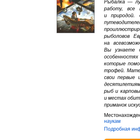
Рыбалка — лу
работу, все 
и природой.
путеводите
проиллюстрир
рыболовов Е
на всевозмож
Вы узнаете о
особенностях 
которые помо
трофей. Мате
свои первые 
десятилетиям
рыб и карпов
и местах обит
приманок иску
Местонахожден
наукам
Подробная ин