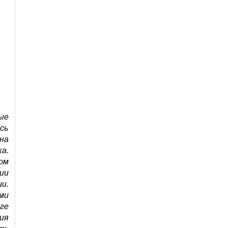
ые
сь
на
а.
ом
ии
и.
ми
ге
ия