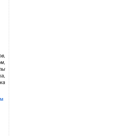
в,
м,
ты
а,
ка
им