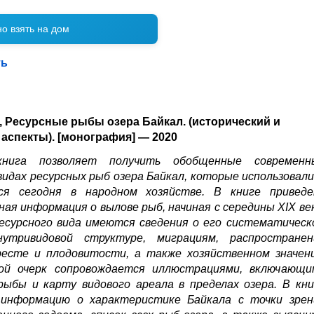
но взять на дом
ть
., Ресурсные рыбы озера Байкал. (исторический и
аспекты). [монография] — 2020
нига позволяет получить обобщенные современн
 видах ресурсных рыб озера Байкал, которые использовали
ся сегодня в народном хозяйстве. В книге приведе
ая информация о вылове рыб, начиная с середины XIX век
есурсного вида имеются сведения о его систематическ
нутривидовой структуре, миграциям, распространен
ресте и плодовитости, а также хозяйственном значени
ой очерк сопровождается иллюстрациями, включающи
ыбы и карту видового ареала в пределах озера. В кни
информацию о характеристике Байкала с точки зрен