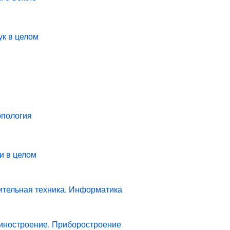
ук в целом
опология
и в целом
ительная техника. Информатика
иностроение. Приборостроение