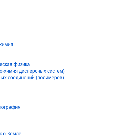
 химия
ческая физика
ко-химия дисперсных систем)
ых соединений (полимеров)
ртография
к о Земле