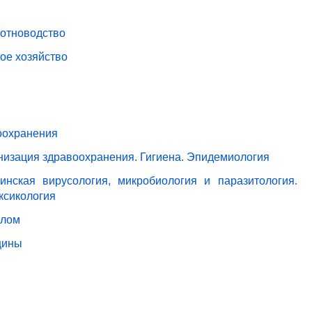
вотноводство
ое хозяйство
оохранения
анизация здравоохранения. Гигиена. Эпидемиология
нская вирусология, микробиология и паразитология.
ксикология
елом
цины