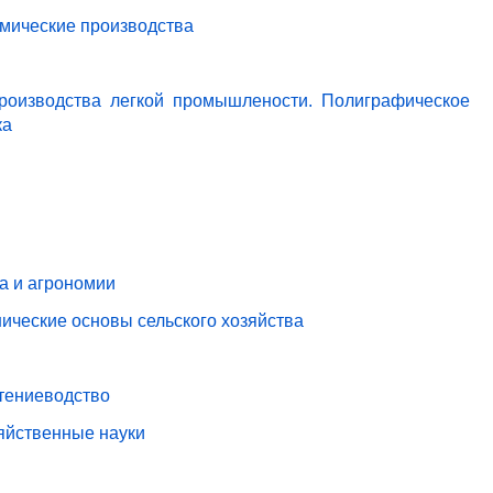
имические производства
роизводства легкой промышлености. Полиграфическое
ка
ва и агрономии
ические основы сельского хозяйства
стениеводство
зяйственные науки