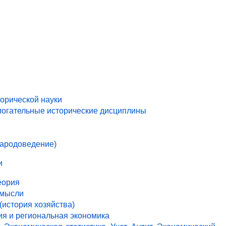
торической науки
могательные исторические дисциплины
народоведение)
и
еория
 мысли
(история хозяйства)
ия и региональная экономика