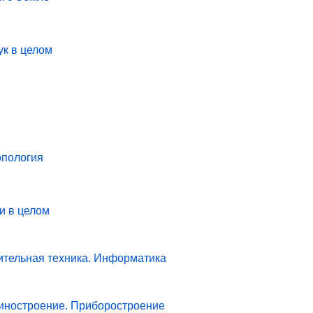
ук в целом
опология
и в целом
ительная техника. Информатика
иностроение. Приборостроение