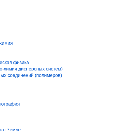
 химия
ческая физика
ко-химия дисперсных систем)
ых соединений (полимеров)
ртография
к о Земле