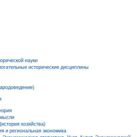
торической науки
могательные исторические дисциплины
народоведение)
и
еория
 мысли
(история хозяйства)
ия и региональная экономика