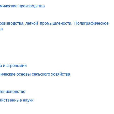
имические производства
роизводства легкой промышлености. Полиграфическое
ка
ва и агрономии
ические основы сельского хозяйства
стениеводство
зяйственные науки