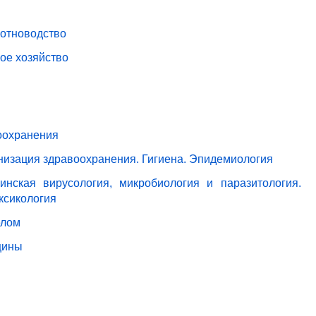
вотноводство
ое хозяйство
оохранения
анизация здравоохранения. Гигиена. Эпидемиология
нская вирусология, микробиология и паразитология.
ксикология
елом
цины