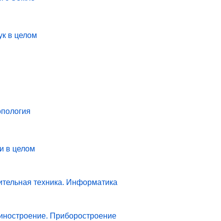
ук в целом
опология
и в целом
ительная техника. Информатика
иностроение. Приборостроение