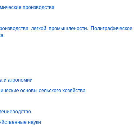
имические производства
роизводства легкой промышлености. Полиграфическое
ка
ва и агрономии
ические основы сельского хозяйства
стениеводство
зяйственные науки