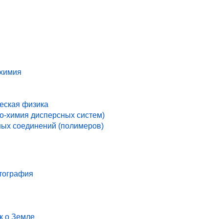
 химия
ческая физика
ко-химия дисперсных систем)
ых соединений (полимеров)
ртография
к о Земле