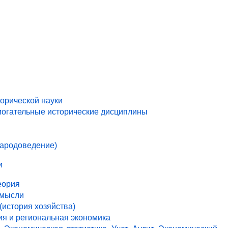
торической науки
могательные исторические дисциплины
народоведение)
и
еория
 мысли
(история хозяйства)
ия и региональная экономика