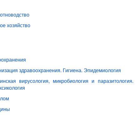
вотноводство
ое хозяйство
оохранения
анизация здравоохранения. Гигиена. Эпидемиология
нская вирусология, микробиология и паразитология.
ксикология
елом
цины