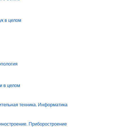
ук в целом
опология
и в целом
ительная техника. Информатика
иностроение. Приборостроение