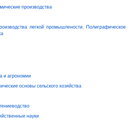
имические производства
роизводства легкой промышлености. Полиграфическое
ка
ва и агрономии
ические основы сельского хозяйства
стениеводство
зяйственные науки