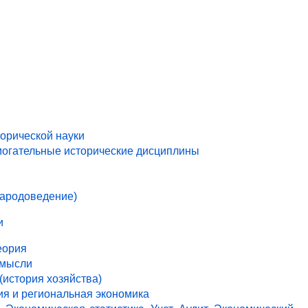
торической науки
могательные исторические дисциплины
народоведение)
и
еория
 мысли
(история хозяйства)
ия и региональная экономика