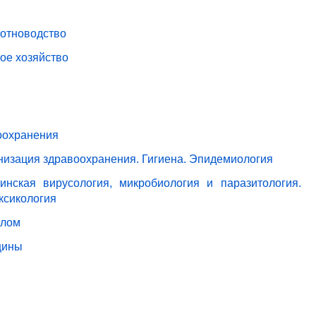
вотноводство
ое хозяйство
оохранения
анизация здравоохранения. Гигиена. Эпидемиология
нская вирусология, микробиология и паразитология.
ксикология
елом
цины