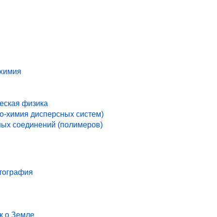
 химия
ческая физика
ко-химия дисперсных систем)
ых соединений (полимеров)
ртография
к о Земле