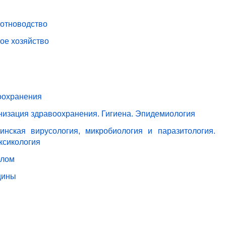
вотноводство
ое хозяйство
оохранения
анизация здравоохранения. Гигиена. Эпидемиология
нская вирусология, микробиология и паразитология.
ксикология
елом
цины