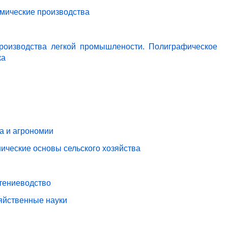
имические производства
роизводства легкой промышлености. Полиграфическое
ка
ва и агрономии
ические основы сельского хозяйства
стениеводство
зяйственные науки