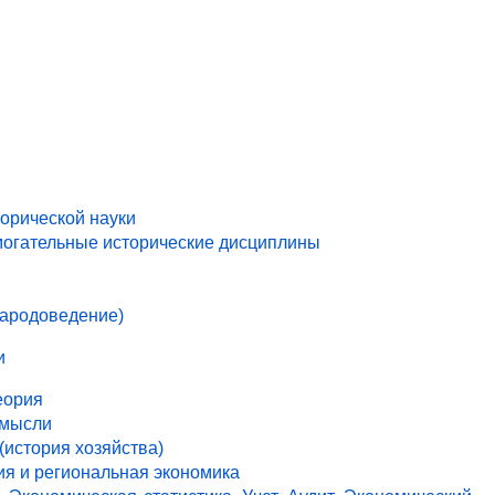
торической науки
могательные исторические дисциплины
народоведение)
и
еория
 мысли
(история хозяйства)
ия и региональная экономика