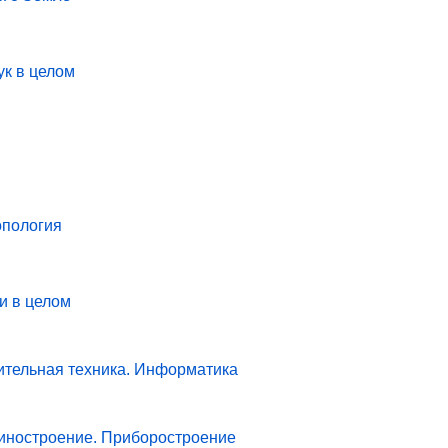
ук в целом
опология
и в целом
ительная техника. Информатика
иностроение. Приборостроение