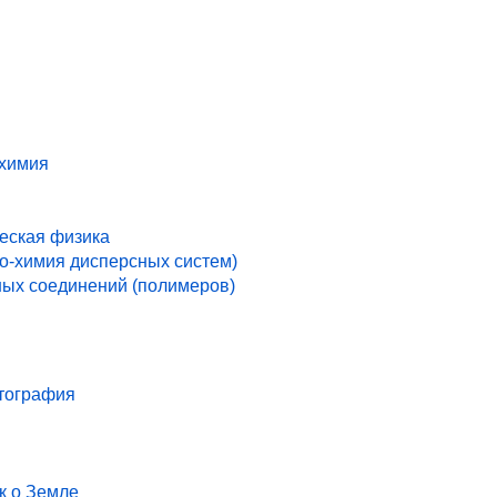
 химия
ческая физика
ко-химия дисперсных систем)
ых соединений (полимеров)
ртография
к о Земле