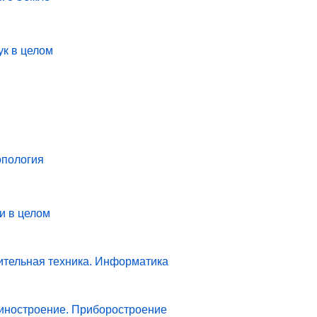
ук в целом
опология
и в целом
ительная техника. Информатика
иностроение. Приборостроение