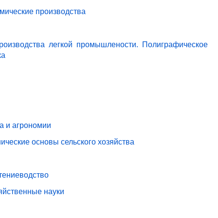
имические производства
роизводства легкой промышлености. Полиграфическое
ка
ва и агрономии
ические основы сельского хозяйства
стениеводство
зяйственные науки