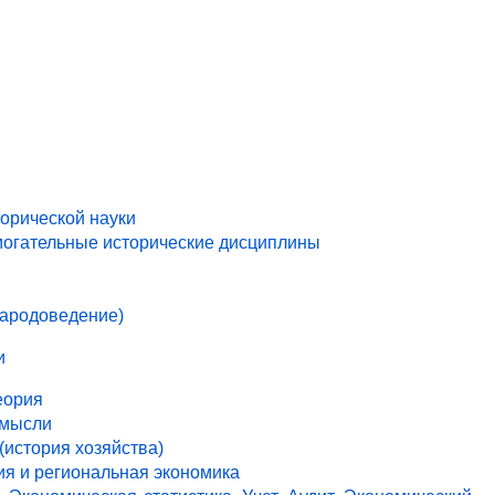
торической науки
могательные исторические дисциплины
народоведение)
и
еория
 мысли
(история хозяйства)
ия и региональная экономика