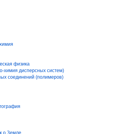
 химия
ческая физика
ко-химия дисперсных систем)
ых соединений (полимеров)
ртография
к о Земле