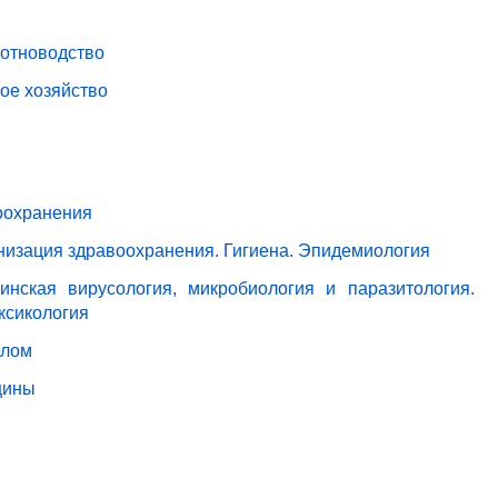
вотноводство
ое хозяйство
оохранения
анизация здравоохранения. Гигиена. Эпидемиология
нская вирусология, микробиология и паразитология.
ксикология
елом
цины