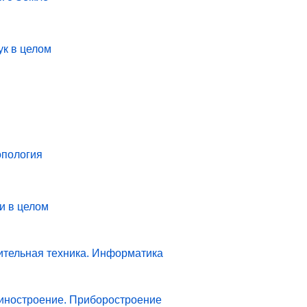
ук в целом
опология
и в целом
ительная техника. Информатика
иностроение. Приборостроение