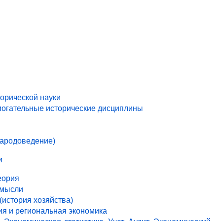
торической науки
могательные исторические дисциплины
народоведение)
и
еория
 мысли
(история хозяйства)
ия и региональная экономика