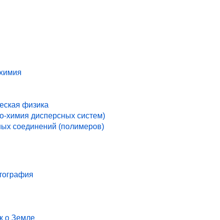
 химия
ческая физика
ко-химия дисперсных систем)
ых соединений (полимеров)
ртография
к о Земле