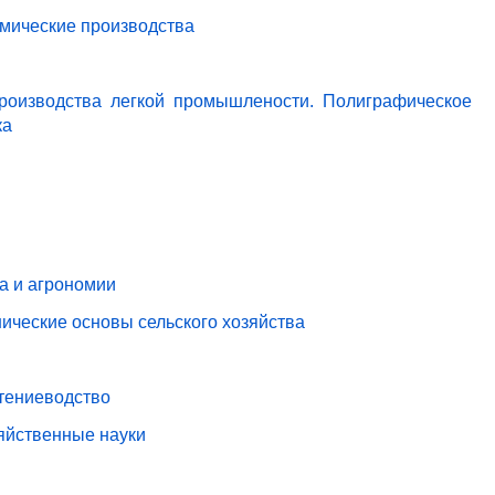
имические производства
роизводства легкой промышлености. Полиграфическое
ка
ва и агрономии
ические основы сельского хозяйства
стениеводство
зяйственные науки