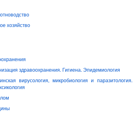
вотноводство
ое хозяйство
оохранения
анизация здравоохранения. Гигиена. Эпидемиология
нская вирусология, микробиология и паразитология.
ксикология
елом
цины