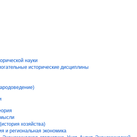
торической науки
могательные исторические дисциплины
народоведение)
и
еория
 мысли
(история хозяйства)
ия и региональная экономика