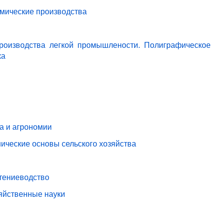
имические производства
роизводства легкой промышлености. Полиграфическое
ка
ва и агрономии
ические основы сельского хозяйства
стениеводство
зяйственные науки