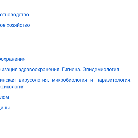
вотноводство
ое хозяйство
оохранения
анизация здравоохранения. Гигиена. Эпидемиология
нская вирусология, микробиология и паразитология.
ксикология
елом
цины