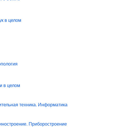
ук в целом
опология
и в целом
ительная техника. Информатика
иностроение. Приборостроение