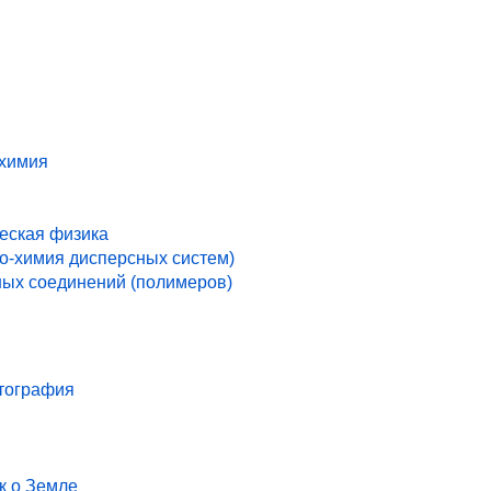
 химия
ческая физика
ко-химия дисперсных систем)
ых соединений (полимеров)
ртография
к о Земле