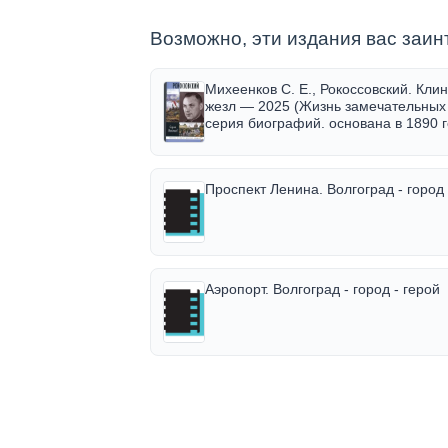
Возможно, эти издания вас заин
Библиографическая запись в OPAC-Globa
Михеенков С. Е., Рокоссовский. Клин
жезл — 2025 (Жизнь замечательных
серия биографий. основана в 1890 г
Павленковым и продолжена в 1933 г
Горьким. вып. 2260 (2060))
Проспект Ленина. Волгоград - город 
Аэропорт. Волгоград - город - герой