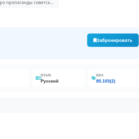
Бюро пропаганды советского киноискусства Союза кинематографистов СССР, 1981
Забронировать
ЯЗЫК
ББК
Русский
85.103(2)
lobal