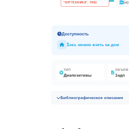
"ОРГТЕХНИКА", 1982
Доступность
1
экз. можно взять на дом
ТИП
ОБЪЕМ
Диапозитивы
1ндп
Библиографическое описание
Библиографическая запись в OPAC-G