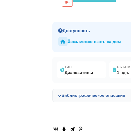
19--
Доступность
2
экз. можно взять на дом
ТИП
ОБЪЕМ
Диапозитивы
1 ндп.
Библиографическое описание
Библиографическая запись в OPAC-G