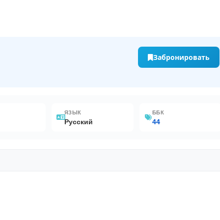
Забронировать
ЯЗЫК
ББК
Русский
44
lobal