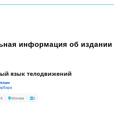
ьная информация об издании
ый язык телодвижений
Аллан
арбара
16
Москва
Э