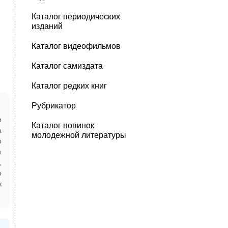
Каталог периодических
изданий
Каталог видеофильмов
Каталог самиздата
Каталог редких книг
Рубрикатор
м
Каталог новинок
а
молодежной литературы
о
и
,
о
к