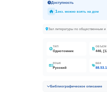
Доступность
1
экз. можно взять на дом
Зал литературы по общественным и
ТИП
ОБЪЕМ
Однотомник
446, [1
ЯЗЫК
ББК
Русский
88.53.1
Библиографическое описание
Библиографическая запись в OPAC-G