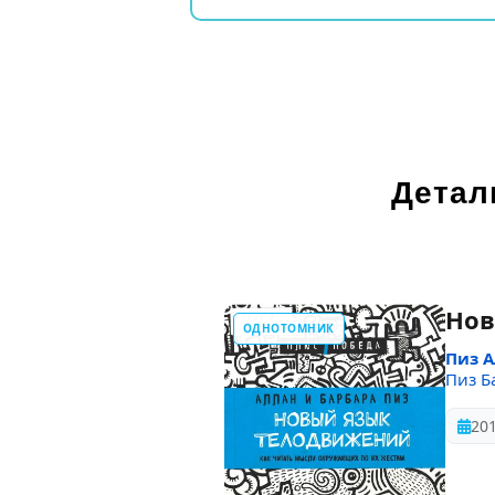
Детал
Нов
ОДНОТОМНИК
Пиз 
Пиз Б
20