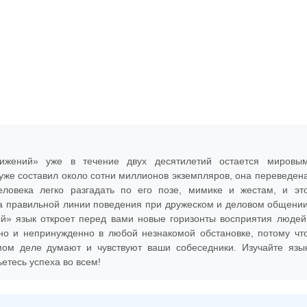
ижений» уже в течение двух десятилетий остается мировы
уже составил около сотни миллионов экземпляров, она переведен
ловека легко разгадать по его позе, мимике и жестам, и эт
ра правильной линии поведения при дружеском и деловом общени
й» язык откроет перед вами новые горизонты восприятия людей
но и непринужденно в любой незнакомой обстановке, потому чт
амом деле думают и чувствуют ваши собеседники. Изучайте язы
етесь успеха во всем!