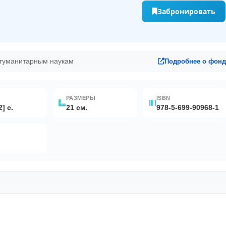
Забронировать
 гуманитарным наукам
Подробнее о фонд
РАЗМЕРЫ
ISBN
2] c.
21 см.
978-5-699-90968-1
lobal