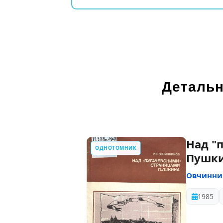
Детальн
Над "
ОДНОТОМНИК
Пушк
Овчинни
1985