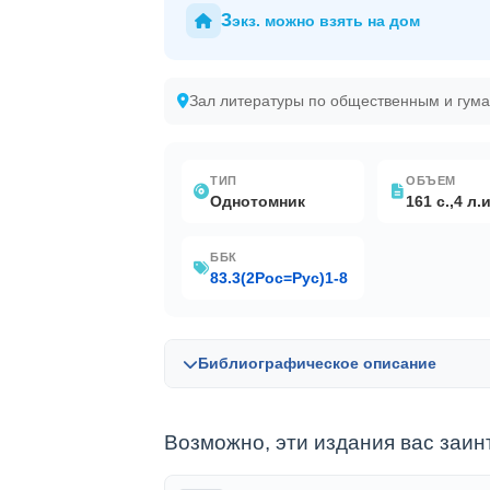
3
экз. можно взять на дом
Зал литературы по общественным и гум
ТИП
ОБЪЕМ
Однотомник
161 с.,4 л.
ББК
83.3(2Рос=Рус)1-8
Библиографическое описание
Возможно, эти издания вас заин
Библиографическая запись в OPAC-Globa