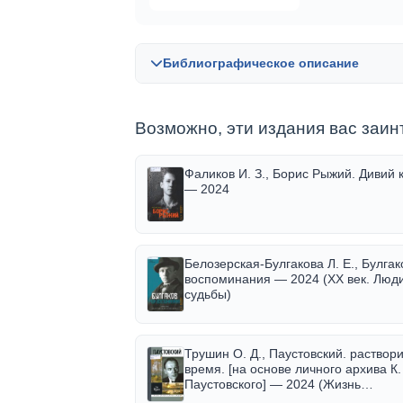
Библиографическое описание
Возможно, эти издания вас заин
Библиографическая запись в OPAC-Globa
Фаликов И. З., Борис Рыжий. Дивий 
— 2024
Белозерская-Булгакова Л. Е., Булгак
воспоминания — 2024 (XX век. Люд
судьбы)
Трушин О. Д., Паустовский. раствор
время. [на основе личного архива К. 
Паустовского] — 2024 (Жизнь
замечательных людей. cерия биогр