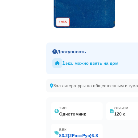
1985
Доступность
1
экз. можно взять на дом
Зал литературы по общественным и гум
ТИП
ОБЪЕМ
Однотомник
120 с.
ББК
83.2(2Рос=Рус)6-8