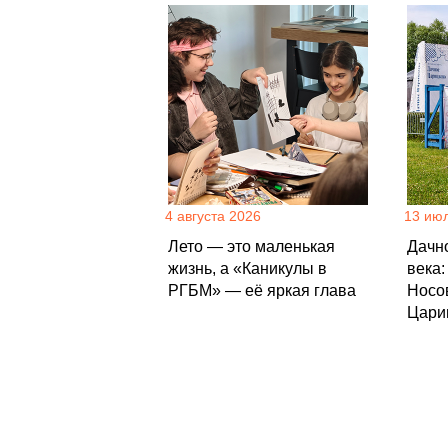
4 августа 2026
13 ию
Лето — это маленькая
Дачно
жизнь, а «Каникулы в
века
РГБМ» — её яркая глава
Носо
Цари