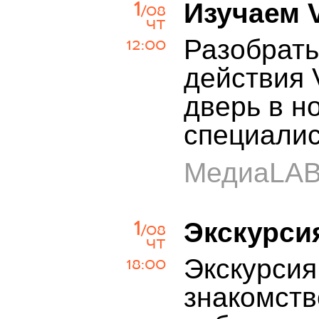
1
Изучаем 
/08
ЧТ
Разобрать
12:00
действия 
дверь в н
специали
МедиаLA
1
Экскурси
/08
ЧТ
Экскурсия
18:00
знакомств