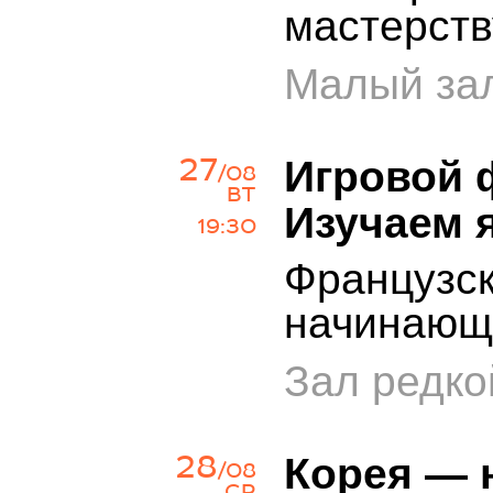
мастерств
Малый зал
27
Игровой 
/08
ВТ
Изучаем 
19:30
Французск
начинающ
Зал редко
28
Корея — н
/08
СР