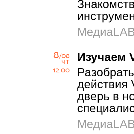
Знакомств
инструмен
МедиаLA
8
Изучаем 
/08
ЧТ
Разобрать
12:00
действия 
дверь в н
специали
МедиаLA