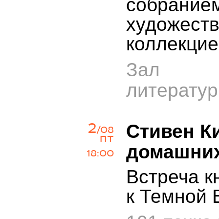
собрание
художеств
коллекцие
Зал х
литерату
2
Стивен К
/08
ПТ
домашни
18:00
Встреча к
к Темной