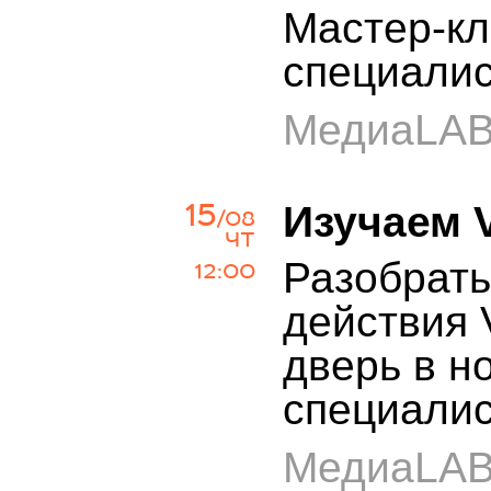
Мастер-кл
специали
МедиаLA
15
Изучаем 
/08
ЧТ
Разобрать
12:00
действия 
дверь в н
специали
МедиаLA