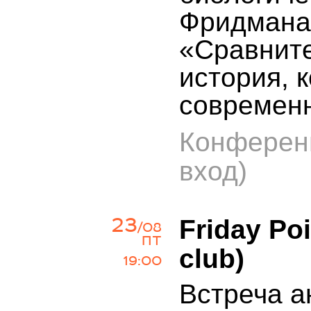
Фридмана 
«Сравните
история, 
современ
Конфере
вход)
23
Friday Po
/08
ПТ
club)
19:00
Встреча а