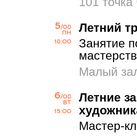
101 точка
5
Летний т
/08
ПН
Занятие п
18:00
мастерств
Малый зал
6
Летние з
/08
ВТ
художник
15:00
Мастер-кл