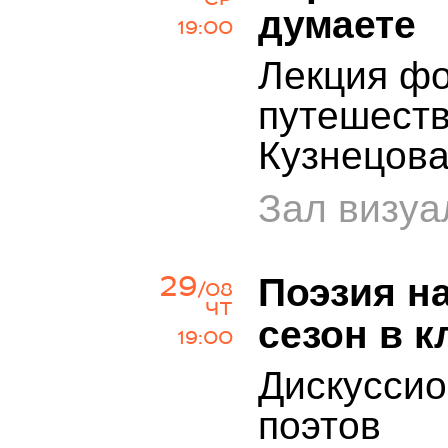
думаете
19:00
Лекция фо
путешест
Кузнецов
Зал визуа
29
Поэзия н
/08
ЧТ
сезон в 
19:00
Дискусси
поэтов