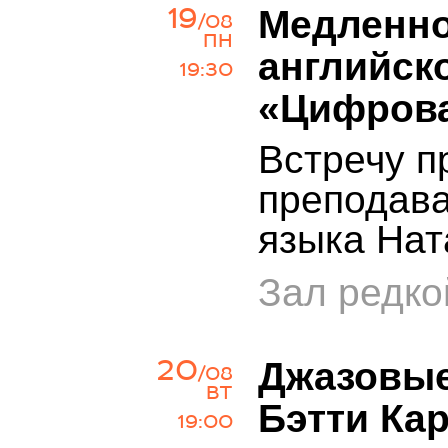
19
Медленно
/08
ПН
английск
19:30
«Цифрова
Встречу п
преподава
языка Нат
Зал редко
20
Джазовые
/08
ВТ
Бэтти Ка
19:00