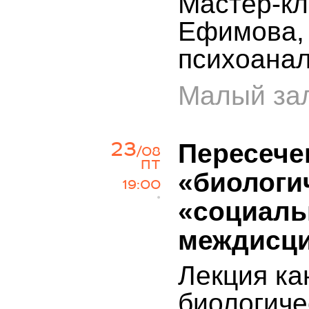
Мастер-кл
Ефимова, 
психоанал
Малый зал
23
Пересече
/08
ПТ
«биологи
19:00
•
«социаль
междисц
Лекция ка
биологиче