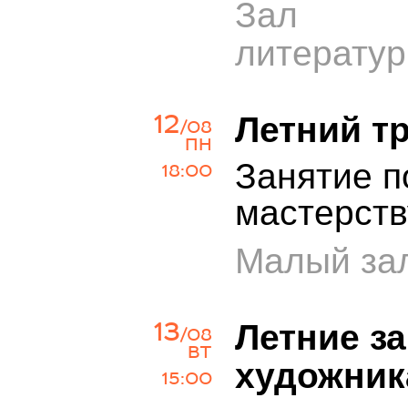
Зал х
литерату
12
Летний т
/08
ПН
Занятие п
18:00
мастерств
Малый зал
13
Летние з
/08
ВТ
художник
15:00