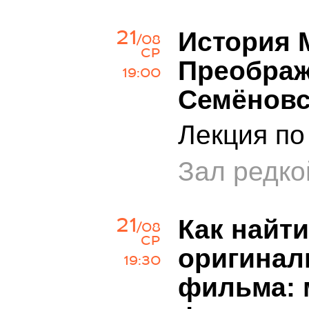
21
История 
/08
СР
Преображ
19:00
Семёновс
Лекция по
Зал редко
21
Как найт
/08
СР
оригинал
19:30
фильма: 