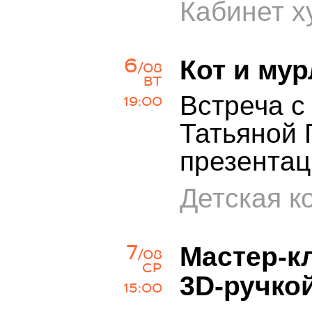
Кабинет х
6
Кот и мур
/08
ВТ
Встреча 
19:00
Татьяной 
презентац
Детская к
7
Мастер-к
/08
СР
3D-ручко
15:00