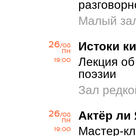
разговорн
Малый зал
26
Истоки к
/08
ПН
Лекция об
19:00
поэзии
Зал редко
26
Актёр ли
/08
ПН
Мастер-кл
19:00