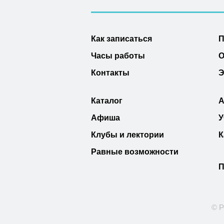
Как записаться
П
Часы работы
О
Контакты
Э
Каталог
А
Афиша
У
Клубы и лектории
К
Равные возможности
П
© Р