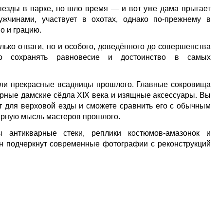
езды в парке, но шло время — и вот уже дама прыгает
ужчинами, участвует в охотах, однако по-прежнему в
о и грацию.
лько отваги, но и особого, доведённого до совершенства
ло сохранять равновесие и достоинство в самых
ыли прекрасные всадницы прошлого. Главные сокровища
рные дамские сёдла XIX века и изящные аксессуары. Вы
т для верховой езды и сможете сравнить его с обычным
ерную мысль мастеров прошлого.
ы антикварные стеки, реплики костюмов-амазонок и
н подчеркнут современные фотографии с реконструкций