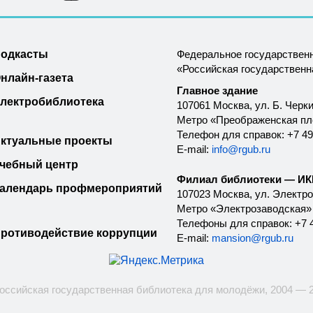
одкасты
Федеральное государствен
«Российская государствен
нлайн-газета
Главное здание
лектробиблиотека
107061 Москва, ул. Б. Черки
Метро «Преображенская п
Телефон для справок: +7 49
ктуальные проекты
E-mail:
info@rgub.ru
чебный центр
Филиал библиотеки — ИКК
алендарь профмероприятий
107023 Москва, ул. Электроз
Метро «Электрозаводская»
Телефоны для справок: +7 4
ротиводействие коррупции
E-mail:
mansion@rgub.ru
оссийская государственная библиотека для молодёжи, 2004 — 