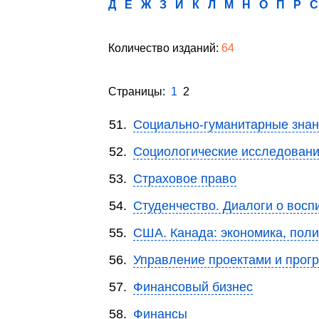
Д
Е
Ж
З
И
К
Л
М
Н
О
П
Р
С
Количество изданий:
64
Страницы:
1
2
51.
Социально-гуманитарные зна
52.
Социологические исследовани
53.
Страховое право
54.
Студенчество. Диалоги о восп
55.
США. Канада: экономика, поли
56.
Управление проектами и прог
57.
Финансовый бизнес
58.
Финансы