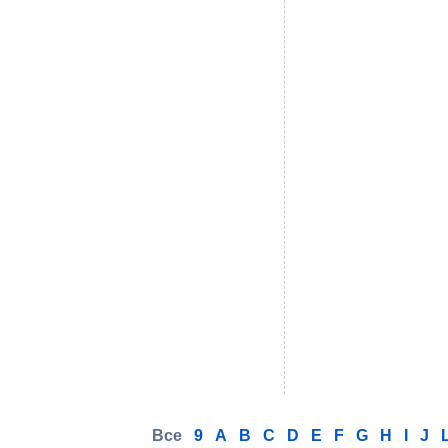
Все
9
A
B
C
D
E
F
G
H
I
J