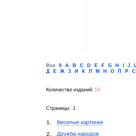
Все
9
A
B
C
D
E
F
G
H
I
J
Д
Е
Ж
З
И
К
Л
М
Н
О
П
Р
С
Количество изданий:
18
Страницы: 1
1.
Веселые картинки
2.
Дружба народов