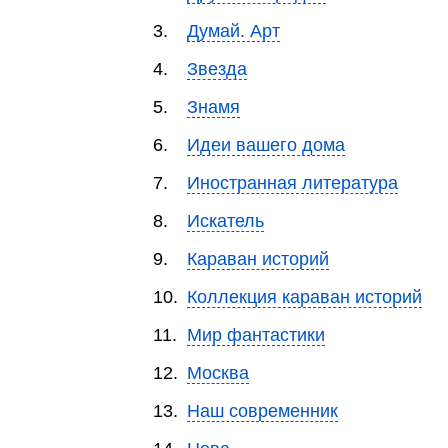
3.
Думай. Арт
4.
Звезда
5.
Знамя
6.
Идеи вашего дома
7.
Иностранная литература
8.
Искатель
9.
Караван историй
10.
Коллекция караван историй
11.
Мир фантастики
12.
Москва
13.
Наш современник