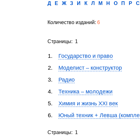
Д
Е
Ж
З
И
К
Л
М
Н
О
П
Р
С
Количество изданий:
6
Страницы: 1
1.
Государство и право
2.
Моделист – конструктор
3.
Радио
4.
Техника – молодежи
5.
Химия и жизнь XXI век
6.
Юный техник + Левша (компле
Страницы: 1