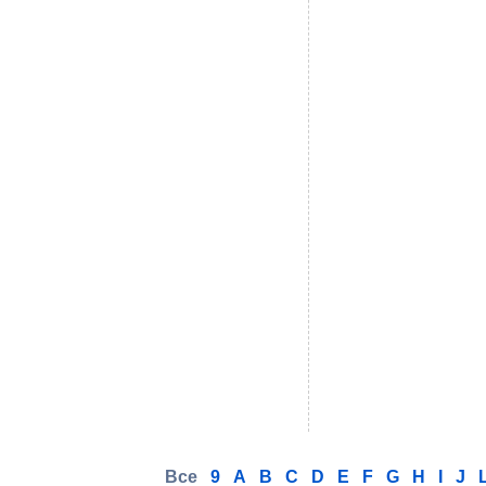
Все
9
A
B
C
D
E
F
G
H
I
J