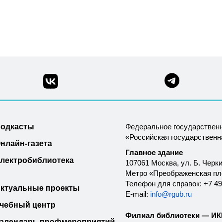
одкасты
Федеральное государствен
«Российская государствен
нлайн-газета
Главное здание
лектробиблиотека
107061 Москва, ул. Б. Черки
Метро «Преображенская п
Телефон для справок: +7 49
ктуальные проекты
E-mail:
info@rgub.ru
чебный центр
Филиал библиотеки — ИКК
алендарь профмероприятий