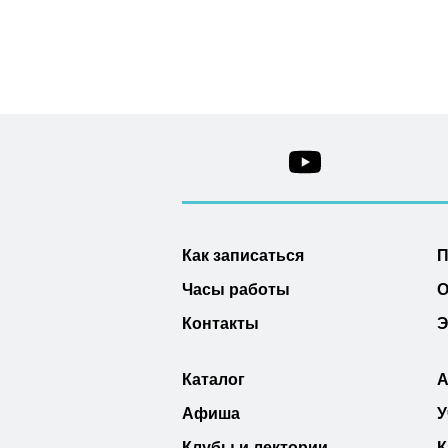
Как записаться
П
Часы работы
О
Контакты
Э
Каталог
А
Афиша
У
Клубы и лектории
К