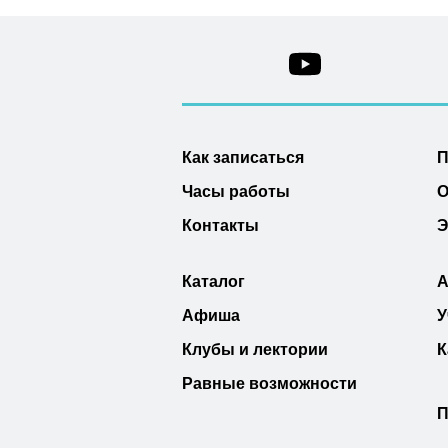
Как записаться
П
Часы работы
О
Контакты
Э
Каталог
А
Афиша
У
Клубы и лектории
К
Равные возможности
П