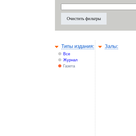
Типы издания:
Залы:
Все
Журнал
Газета