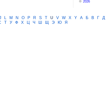
2026
J
L
M
N
O
P
R
S
T
U
V
W
X
Y
А
Б
В
Г
Д
С
Т
У
Ф
Х
Ц
Ч
Ш
Щ
Э
Ю
Я