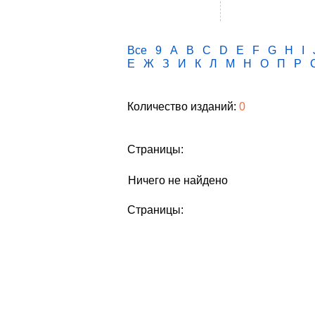
Все
9
A
B
C
D
E
F
G
H
I
Е
Ж
З
И
К
Л
М
Н
О
П
Р
Количество изданий:
0
Страницы:
Ничего не найдено
Страницы: