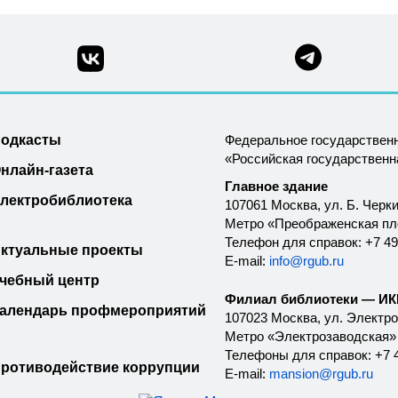
одкасты
Федеральное государствен
«Российская государствен
нлайн-газета
Главное здание
лектробиблиотека
107061 Москва, ул. Б. Черки
Метро «Преображенская п
Телефон для справок: +7 49
ктуальные проекты
E-mail:
info@rgub.ru
чебный центр
Филиал библиотеки — ИКК
алендарь профмероприятий
107023 Москва, ул. Электроз
Метро «Электрозаводская»
Телефоны для справок: +7 4
ротиводействие коррупции
E-mail:
mansion@rgub.ru