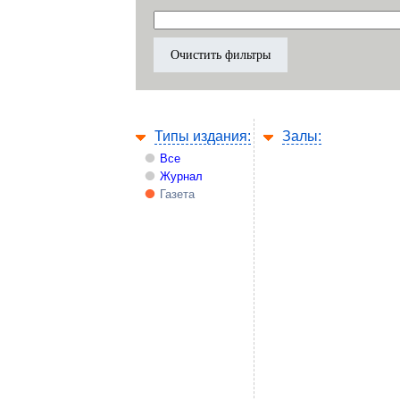
Типы издания:
Залы:
Все
Журнал
Газета