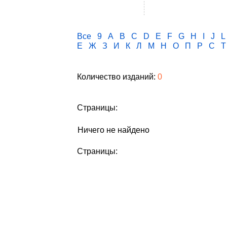
Все
9
A
B
C
D
E
F
G
H
I
J
L
Е
Ж
З
И
К
Л
М
Н
О
П
Р
С
Т
Количество изданий:
0
Страницы:
Ничего не найдено
Страницы: