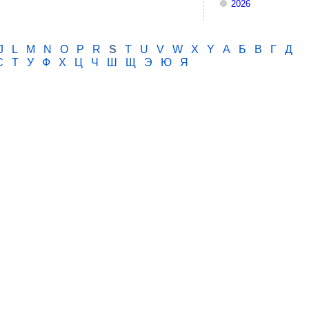
2026
J
L
M
N
O
P
R
S
T
U
V
W
X
Y
А
Б
В
Г
Д
С
Т
У
Ф
Х
Ц
Ч
Ш
Щ
Э
Ю
Я