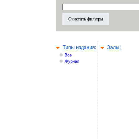
Типы издания:
Залы:
Все
Журнал