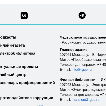
одкасты
Федеральное государствен
«Российская государствен
нлайн-газета
Главное здание
лектробиблиотека
107061 Москва, ул. Б. Черки
Метро «Преображенская п
Телефон для справок: +7 49
ктуальные проекты
E-mail:
info@rgub.ru
чебный центр
Филиал библиотеки — ИКК
алендарь профмероприятий
107023 Москва, ул. Электроз
Метро «Электрозаводская»
Телефоны для справок: +7 4
ротиводействие коррупции
E-mail:
mansion@rgub.ru