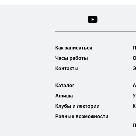
Как записаться
П
Часы работы
О
Контакты
Э
Каталог
А
Афиша
У
Клубы и лектории
К
Равные возможности
П