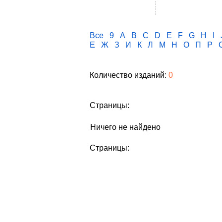
Все
9
A
B
C
D
E
F
G
H
I
Е
Ж
З
И
К
Л
М
Н
О
П
Р
Количество изданий:
0
Страницы:
Ничего не найдено
Страницы: