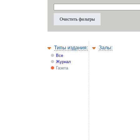
Типы издания:
Залы:
Все
Журнал
Газета