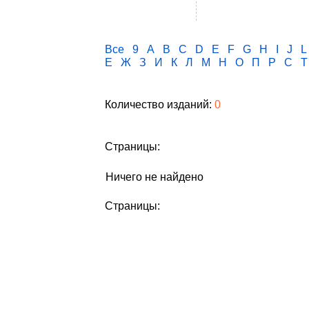
Все
9
A
B
C
D
E
F
G
H
I
J
L
Е
Ж
З
И
К
Л
М
Н
О
П
Р
С
Т
Количество изданий:
0
Страницы:
Ничего не найдено
Страницы: