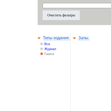
Типы издания:
Залы:
Все
Журнал
Газета