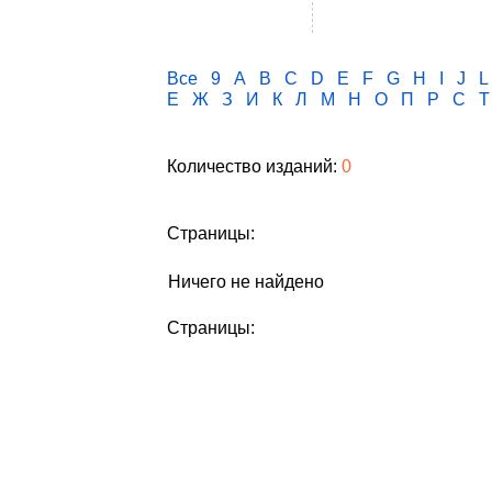
Все
9
A
B
C
D
E
F
G
H
I
J
L
Е
Ж
З
И
К
Л
М
Н
О
П
Р
С
Т
Количество изданий:
0
Страницы:
Ничего не найдено
Страницы: