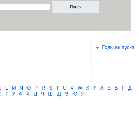
Годы выпуска:
J
L
M
N
O
P
R
S
T
U
V
W
X
Y
А
Б
В
Г
Д
С
Т
У
Ф
Х
Ц
Ч
Ш
Щ
Э
Ю
Я