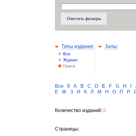
Типы издания:
Залы:
Все
Журнал
Газета
Все
9
A
B
C
D
E
F
G
H
I
Е
Ж
З
И
К
Л
М
Н
О
П
Р
Количество изданий:
0
Страницы: