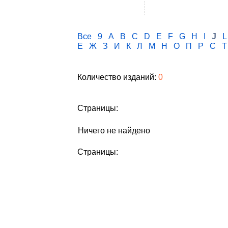
Все
9
A
B
C
D
E
F
G
H
I
J
L
Е
Ж
З
И
К
Л
М
Н
О
П
Р
С
Т
Количество изданий:
0
Страницы:
Ничего не найдено
Страницы: