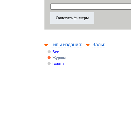
Типы издания:
Залы:
Все
Журнал
Газета