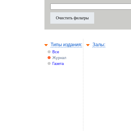
Типы издания:
Залы:
Все
Журнал
Газета