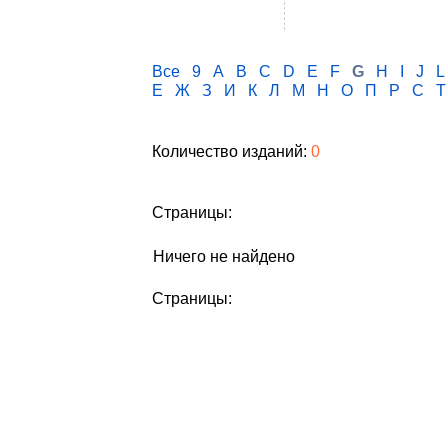
Все
9
A
B
C
D
E
F
G
H
I
J
L
Е
Ж
З
И
К
Л
М
Н
О
П
Р
С
Т
Количество изданий:
0
Страницы:
Ничего не найдено
Страницы: