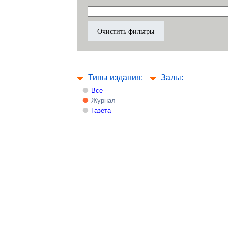
Типы издания:
Залы:
Все
Журнал
Газета