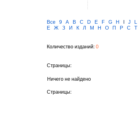
Все
9
A
B
C
D
E
F
G
H
I
J
L
Е
Ж
З
И
К
Л
М
Н
О
П
Р
С
Т
Количество изданий:
0
Страницы:
Ничего не найдено
Страницы: