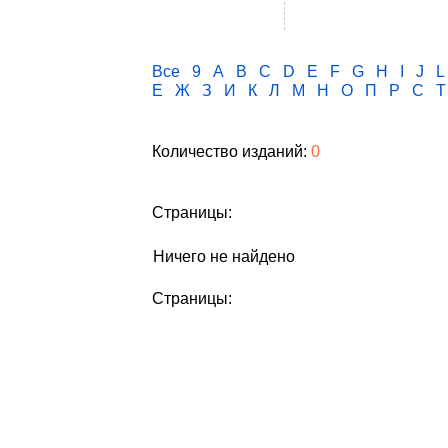
Все
9
A
B
C
D
E
F
G
H
I
J
L
Е
Ж
З
И
К
Л
М
Н
О
П
Р
С
Т
Количество изданий:
0
Страницы:
Ничего не найдено
Страницы: