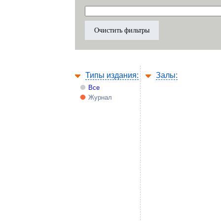
Типы издания:
Залы:
Все
Журнал