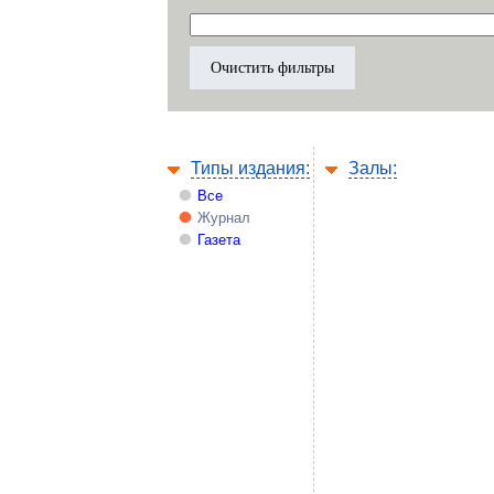
Типы издания:
Залы:
Все
Журнал
Газета