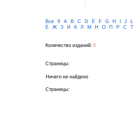
Все
9
A
B
C
D
E
F
G
H
I
J
L
Е
Ж
З
И
К
Л
М
Н
О
П
Р
С
Т
Количество изданий:
0
Страницы:
Ничего не найдено
Страницы: