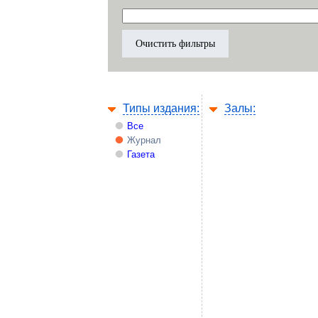
Типы издания:
Залы:
Все
Журнал
Газета