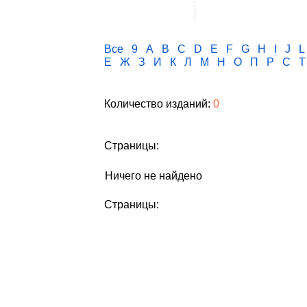
Все
9
A
B
C
D
E
F
G
H
I
J
L
Е
Ж
З
И
К
Л
М
Н
О
П
Р
С
Т
Количество изданий:
0
Страницы:
Ничего не найдено
Страницы: