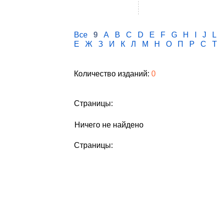
Все
9
A
B
C
D
E
F
G
H
I
J
L
Е
Ж
З
И
К
Л
М
Н
О
П
Р
С
Т
Количество изданий:
0
Страницы:
Ничего не найдено
Страницы: