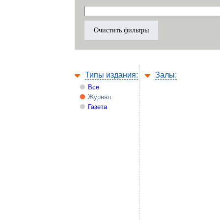
Типы издания:
Залы:
Все
Журнал
Газета