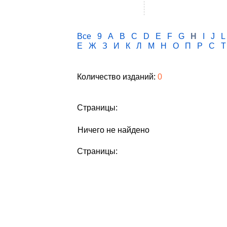
Все
9
A
B
C
D
E
F
G
H
I
J
L
Е
Ж
З
И
К
Л
М
Н
О
П
Р
С
Т
Количество изданий:
0
Страницы:
Ничего не найдено
Страницы: