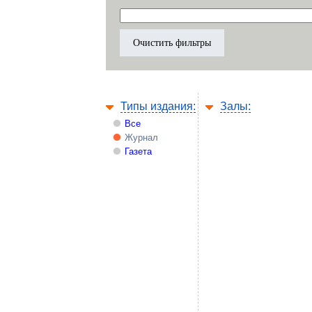
Типы издания:
Залы:
Все
Журнал
Газета