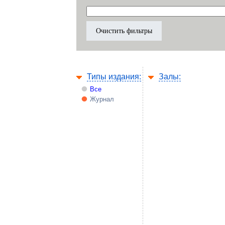
Типы издания:
Залы:
Все
Журнал