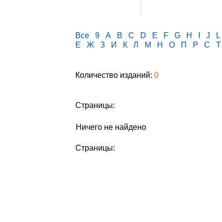
Все
9
A
B
C
D
E
F
G
H
I
J
L
Е
Ж
З
И
К
Л
М
Н
О
П
Р
С
Т
Количество изданий:
0
Страницы:
Ничего не найдено
Страницы: