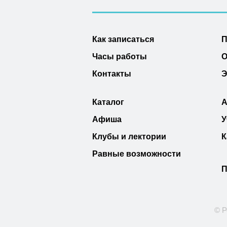
Как записаться
П
Часы работы
О
Контакты
Э
Каталог
А
Афиша
У
Клубы и лектории
К
Равные возможности
П
© Р