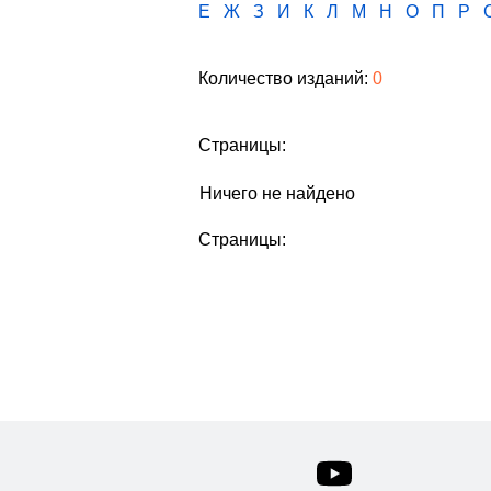
Е
Ж
З
И
К
Л
М
Н
О
П
Р
Количество изданий:
0
Страницы:
Ничего не найдено
Страницы: