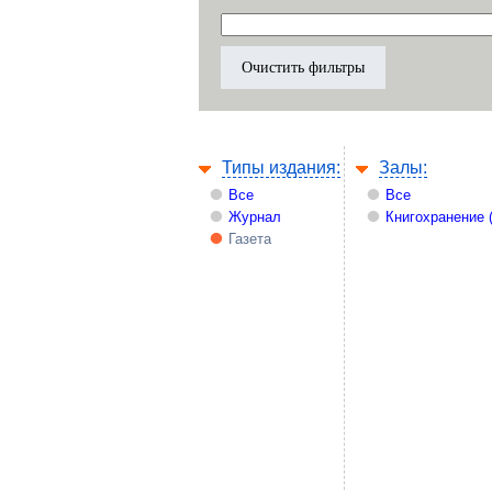
Типы издания:
Залы:
Все
Все
Журнал
Книгохранение 
Газета