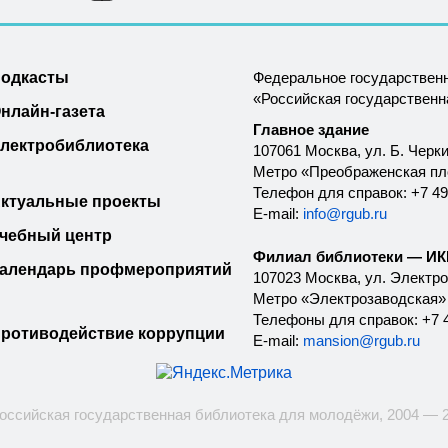
одкасты
Федеральное государствен
«Российская государствен
нлайн-газета
Главное здание
лектробиблиотека
107061 Москва, ул. Б. Черки
Метро «Преображенская п
Телефон для справок: +7 49
ктуальные проекты
E-mail:
info@rgub.ru
чебный центр
Филиал библиотеки — ИКК
алендарь профмероприятий
107023 Москва, ул. Электроз
Метро «Электрозаводская»
Телефоны для справок: +7 4
ротиводействие коррупции
E-mail:
mansion@rgub.ru
оссийская государственная библиотека для молодёжи, 2004 — 