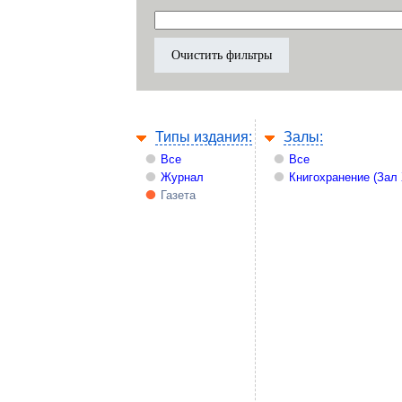
Типы издания:
Залы:
Все
Все
Журнал
Книгохранение (Зал
Газета