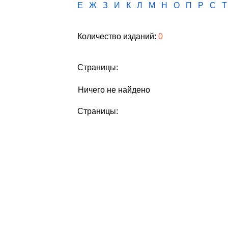
Е
Ж
З
И
К
Л
М
Н
О
П
Р
С
Т
Количество изданий:
0
Страницы:
Ничего не найдено
Страницы: