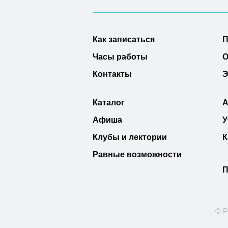
Как записаться
П
Часы работы
О
Контакты
Э
Каталог
А
Афиша
У
Клубы и лектории
К
Равные возможности
П
© Р