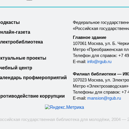
одкасты
Федеральное государствен
«Российская государствен
нлайн-газета
Главное здание
лектробиблиотека
107061 Москва, ул. Б. Черки
Метро «Преображенская п
Телефон для справок: +7 49
ктуальные проекты
E-mail:
info@rgub.ru
чебный центр
Филиал библиотеки — ИКК
алендарь профмероприятий
107023 Москва, ул. Электроз
Метро «Электрозаводская»
Телефоны для справок: +7 4
ротиводействие коррупции
E-mail:
mansion@rgub.ru
оссийская государственная библиотека для молодёжи, 2004 — 