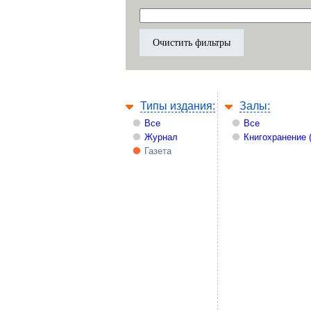
Типы издания:
Залы:
Все
Все
Журнал
Книгохранение 
Газета