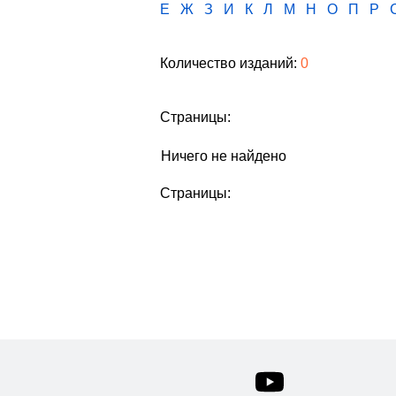
Е
Ж
З
И
К
Л
М
Н
О
П
Р
Количество изданий:
0
Страницы:
Ничего не найдено
Страницы: