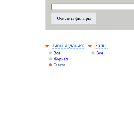
Типы издания:
Залы:
Все
Все
Журнал
Газета