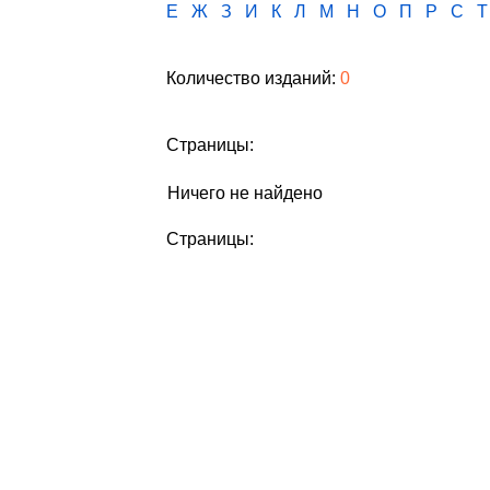
Е
Ж
З
И
К
Л
М
Н
О
П
Р
С
Т
Количество изданий:
0
Страницы:
Ничего не найдено
Страницы: