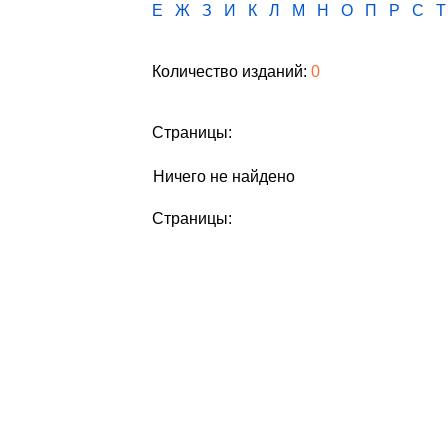
Е
Ж
З
И
К
Л
М
Н
О
П
Р
С
Т
Количество изданий:
0
Страницы:
Ничего не найдено
Страницы: