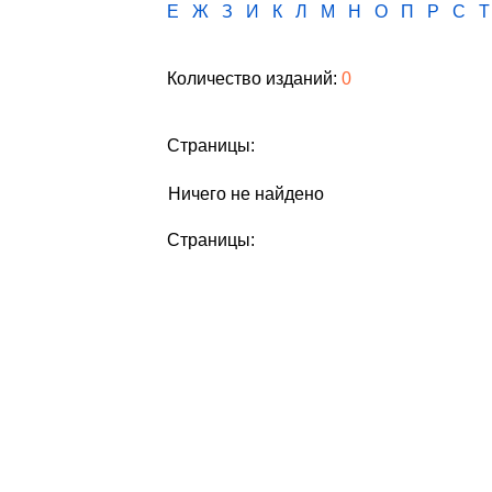
Е
Ж
З
И
К
Л
М
Н
О
П
Р
С
Т
Количество изданий:
0
Страницы:
Ничего не найдено
Страницы: