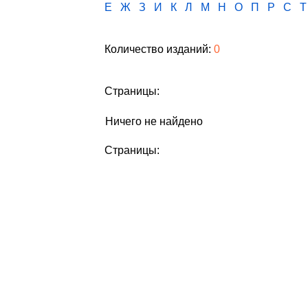
Е
Ж
З
И
К
Л
М
Н
О
П
Р
С
Т
Количество изданий:
0
Страницы:
Ничего не найдено
Страницы: