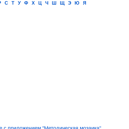
Р
С
Т
У
Ф
Х
Ц
Ч
Ш
Щ
Э
Ю
Я
е с приложением "Методическая мозаика"