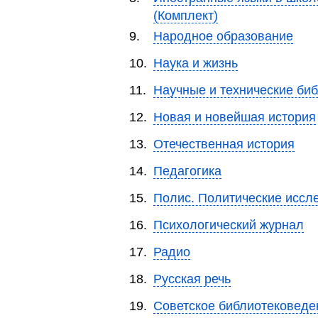
(Комплект)
9.
Народное образование
10.
Наука и жизнь
11.
Научные и технические биб
12.
Новая и новейшая история
13.
Отечественная история
14.
Педагогика
15.
Полис. Политические иссл
16.
Психологический журнал
17.
Радио
18.
Русская речь
19.
Советское библиотековеде