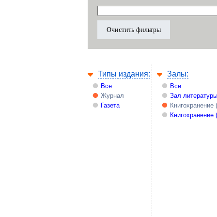
Типы издания:
Залы:
Все
Все
Журнал
Зал литературы
Газета
Книгохранение 
Книгохранение 