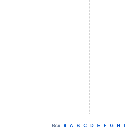
Все
9
A
B
C
D
E
F
G
H
I