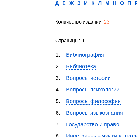
Д
Е
Ж
З
И
К
Л
М
Н
О
П
Количество изданий:
23
Страницы: 1
1.
Библиография
2.
Библиотека
3.
Вопросы истории
4.
Вопросы психологии
5.
Вопросы философии
6.
Вопросы языкознания
7.
Государство и право
8.
Иностранные языки в школ