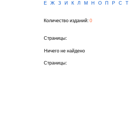
Е
Ж
З
И
К
Л
М
Н
О
П
Р
С
Т
Количество изданий:
0
Страницы:
Ничего не найдено
Страницы: