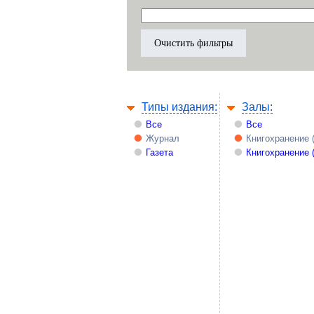
Типы издания:
Залы:
Все
Все
Журнал
Книгохранение 
Газета
Книгохранение 