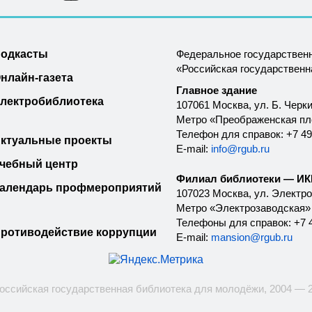
одкасты
Федеральное государствен
«Российская государствен
нлайн-газета
Главное здание
лектробиблиотека
107061 Москва, ул. Б. Черки
Метро «Преображенская п
Телефон для справок: +7 49
ктуальные проекты
E-mail:
info@rgub.ru
чебный центр
Филиал библиотеки — ИКК
алендарь профмероприятий
107023 Москва, ул. Электроз
Метро «Электрозаводская»
Телефоны для справок: +7 4
ротиводействие коррупции
E-mail:
mansion@rgub.ru
оссийская государственная библиотека для молодёжи, 2004 — 