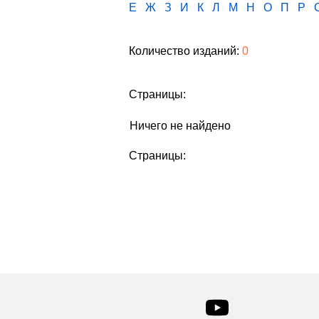
Е
Ж
З
И
К
Л
М
Н
О
П
Р
Количество изданий:
0
Страницы:
Ничего не найдено
Страницы: