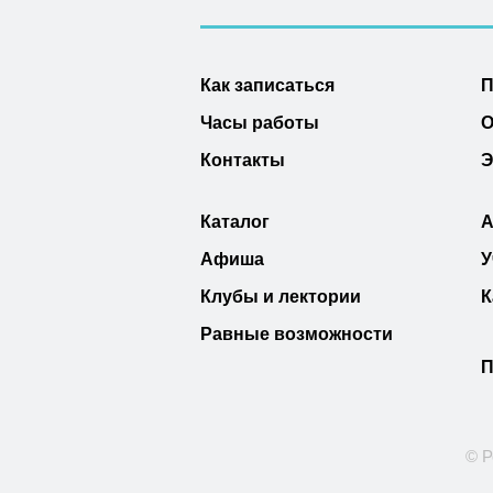
Как записаться
П
Часы работы
О
Контакты
Э
Каталог
А
Афиша
У
Клубы и лектории
К
Равные возможности
П
© Р