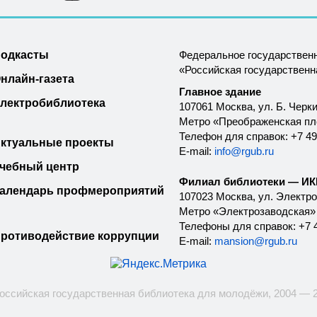
одкасты
Федеральное государствен
«Российская государствен
нлайн-газета
Главное здание
лектробиблиотека
107061 Москва, ул. Б. Черки
Метро «Преображенская п
Телефон для справок: +7 49
ктуальные проекты
E-mail:
info@rgub.ru
чебный центр
Филиал библиотеки — ИКК
алендарь профмероприятий
107023 Москва, ул. Электроз
Метро «Электрозаводская»
Телефоны для справок: +7 4
ротиводействие коррупции
E-mail:
mansion@rgub.ru
оссийская государственная библиотека для молодёжи, 2004 — 