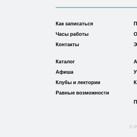
Как записаться
П
Часы работы
О
Контакты
Э
Каталог
А
Афиша
У
Клубы и лектории
К
Равные возможности
П
© Р