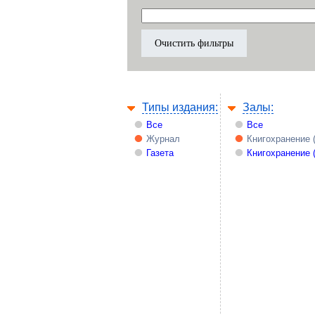
Типы издания:
Залы:
Все
Все
Журнал
Книгохранение 
Газета
Книгохранение 