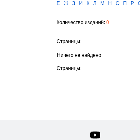
Е
Ж
З
И
К
Л
М
Н
О
П
Р
Количество изданий:
0
Страницы:
Ничего не найдено
Страницы: