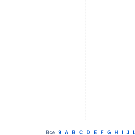
Все
9
A
B
C
D
E
F
G
H
I
J