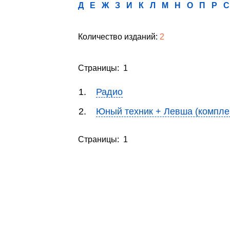
Д
Е
Ж
З
И
К
Л
М
Н
О
П
Р
С
Количество изданий:
2
Страницы: 1
1.
Радио
2.
Юный техник + Левша (компле
Страницы: 1