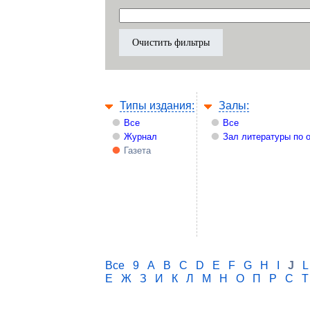
Типы издания:
Залы:
Все
Все
Журнал
Зал литературы по 
Газета
Все
9
A
B
C
D
E
F
G
H
I
J
L
Е
Ж
З
И
К
Л
М
Н
О
П
Р
С
Т